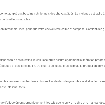
avoine, adapté aux besoins nutritionnels des chevaux âgés. Le mélange est facile à
r poids et leurs muscles.
ction intestinale. Idéal pour que votre cheval reste calme et composé. Contient des 
dispensable des intestins, la cellulose brute assure également la libération progres
peautre et des fibres de lin. De plus, la cellulose brute stimule la production de vi
tes favorisent les bactéries utilisant l’acide dans le gros intestin et stimulent ai
sit intestinal facile.
ue d’oligoéléments organiquement liés tels que le cuivre, le zinc et le manganèse. 