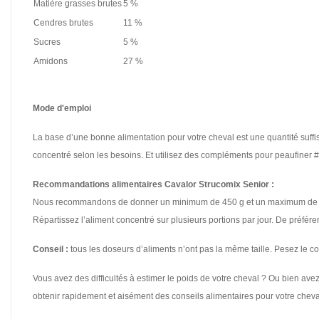
Matière grasses brutes
5 %
Cendres brutes
11 %
Sucres
5 %
Amidons
27 %
Mode d'emploi
La base d’une bonne alimentation pour votre cheval est une quantité suffis
concentré selon les besoins. Et utilisez des compléments pour peaufine
Recommandations alimentaires Cavalor Strucomix Senior :
Nous recommandons de donner un minimum de 450 g et un maximum de 750 g
Répartissez l’aliment concentré sur plusieurs portions par jour. De préfér
Conseil :
tous les doseurs d’aliments n’ont pas la même taille. Pesez le c
Vous avez des difficultés à estimer le poids de votre cheval ? Ou bien av
obtenir rapidement et aisément des conseils alimentaires pour votre cheva