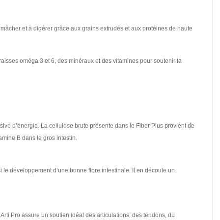
 mâcher et à digérer grâce aux grains extrudés et aux protéines de haute
graisses oméga 3 et 6, des minéraux et des vitamines pour soutenir la
sive d’énergie. La cellulose brute présente dans le Fiber Plus provient de
tamine B dans le gros intestin.
nsi le développement d’une bonne flore intestinale. Il en découle un
Arti Pro assure un soutien idéal des articulations, des tendons, du