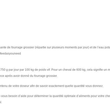
ante de fourrage grossier (répartie sur plusieurs moments par jour) et de l’eau pot
r #feedasyouneed
 par jour par 100 kg de poids vif. Pour un cheval de 600 kg, cela signifie un m
ence après avoir donné du fourrage grossier.
ontenu de votre doseur afin de savoir exactement quelle quantité vous donnez.
ez-vous besoin d’aide pour déterminer la quantité optimale d’aliments pour votre ch
l.