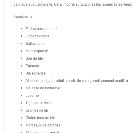
cartilage et du squelette. Cela importe surtout chez les jeunes et les vieu
Ingrédients
Farine basse de blé
Flocons d’orge
Balles de lin
Maïs expansé
Son de blé
Epeautre
Blé expansé
Aliment de soja (produit à partir de soja génétiquement modifié)
Mélasse de betterave
Luzerne
Tiges de luzerne
Graines de lin
Gluten feed de blé
Morceaux de carottes
Aliment de tournesol