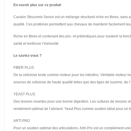
En savoir plus sur ce produit
Cavalor Strucomix Senior est un mélange structurel riche en fibres, sans 
qualité. Ces protéines permettent aux chevaux de maintenir facilement leu
Riche en fibres et contenant des pro- et prébiotiques pour soutenir la fon
santé et renforcer l’immunité.
Le saviez-vous ?
FIBER PLUS
De la cellulose brute comme moteur pour les intestins. Véritable moteur in
sources de cellulose de haute qualité telles que des tiges de luzerne, de l’é
YEAST PLUS
Des levures vivantes pour une bonne digestion. Les cultures de levures vivan
rendement optimal de l’aliment. Yeast Plus comme soutien idéal pour un tran
ARTI PRO
Pour un soutien optimal des articulations. Artri-Pro est un complément uniq