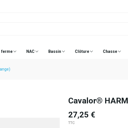
a ferme
NAC
Bassin
Clôture
Chasse
ange)
Cavalor® HARMO
27,25 €
TTC