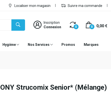
Localiser mon magasin
Suivre ma commande
Inscription
0,00 €
Connexion
0
0
Hygiène
Nos Services
Promos
Marques
NY Strucomix Senior* (Mélange)