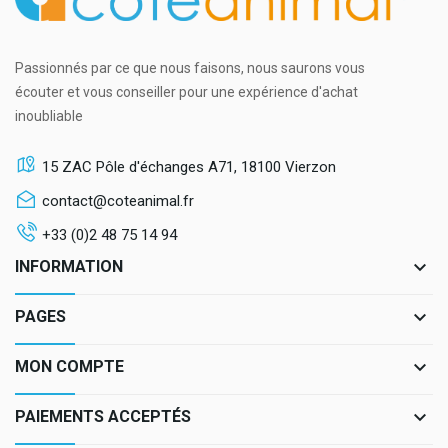
Passionnés par ce que nous faisons, nous saurons vous
écouter et vous conseiller pour une expérience d'achat
inoubliable
15 ZAC Pôle d'échanges A71, 18100 Vierzon
contact@coteanimal.fr
+33 (0)2 48 75 14 94
keyboard_arrow_down
INFORMATION
keyboard_arrow_down
PAGES
keyboard_arrow_down
MON COMPTE
keyboard_arrow_down
PAIEMENTS ACCEPTÉS