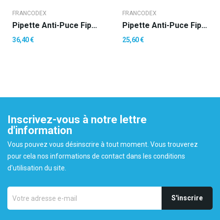
FRANCODEX
FRANCODEX
Pipette Anti-Puce Fipromedic 268 Mg - 20-40 Kg
Pipette Anti-Puce Fipromedic 402 Mg - 40-60 Kg
36,40 €
25,60 €
Inscrivez-vous à notre lettre
d'information
Vous pouvez vous désinscrire à tout moment. Vous trouverez
pour cela nos informations de contact dans les conditions
d'utilisation du site.