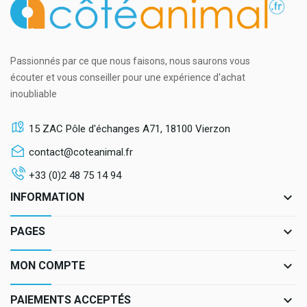
Passionnés par ce que nous faisons, nous saurons vous
écouter et vous conseiller pour une expérience d'achat
inoubliable
15 ZAC Pôle d'échanges A71, 18100 Vierzon
contact@coteanimal.fr
+33 (0)2 48 75 14 94
keyboard_arrow_down
INFORMATION
keyboard_arrow_down
PAGES
keyboard_arrow_down
MON COMPTE
keyboard_arrow_down
PAIEMENTS ACCEPTÉS