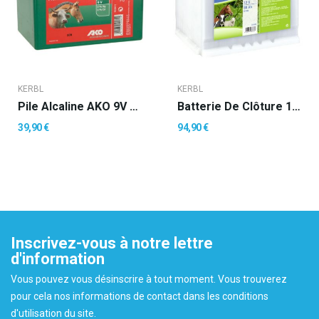
KERBL
KERBL
Pile Alcaline AKO 9V 175Ah
Batterie De Clôture 12V 55AH Prêt À L'emploi
39,90 €
94,90 €
Inscrivez-vous à notre lettre
d'information
Vous pouvez vous désinscrire à tout moment. Vous trouverez
pour cela nos informations de contact dans les conditions
d'utilisation du site.