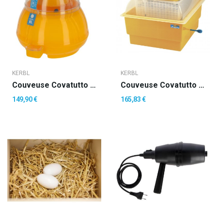
KERBL
KERBL
Couveuse Covatutto 16 L, Digitale Max 16 Oeufs...
Couveuse Covatutto MAXI 24 Oeufs De Poule Sans...
149,90 €
165,83 €