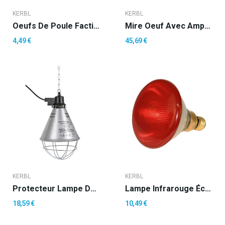
KERBL
KERBL
Oeufs De Poule Factices En Bois Par 2 Pièces
Mire Oeuf Avec Ampoule
4,49 €
45,69 €
KERBL
KERBL
Protecteur Lampe De Chauffage Avec Câble 2,50m
Lampe Infrarouge Économique 175W Rouge
18,59 €
10,49 €