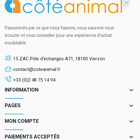
Passionnés par ce que nous faisons, nous saurons vous
écouter et vous conseiller pour une expérience d'achat
inoubliable
15 ZAC Pôle d'échanges A71, 18100 Vierzon
contact@coteanimal.fr
+33 (0)2 48 75 14 94
keyboard_arrow_down
INFORMATION
keyboard_arrow_down
PAGES
keyboard_arrow_down
MON COMPTE
keyboard_arrow_down
PAIEMENTS ACCEPTÉS