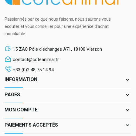
Passionnés par ce que nous faisons, nous saurons vous
écouter et vous conseiller pour une expérience d'achat
inoubliable
15 ZAC Pôle d'échanges A71, 18100 Vierzon
contact@coteanimal.fr
+33 (0)2 48 75 14 94
keyboard_arrow_down
INFORMATION
keyboard_arrow_down
PAGES
keyboard_arrow_down
MON COMPTE
keyboard_arrow_down
PAIEMENTS ACCEPTÉS