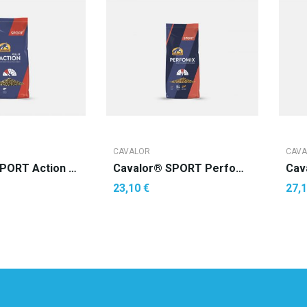
CAVALOR
CAVA
Cavalor® SPORT Action Pellet (granulé 10 Mm)
Cavalor® SPORT Perfomix* (Mélange)
23,10 €
27,1
R AU PANIER
AJOUTER AU PANIER