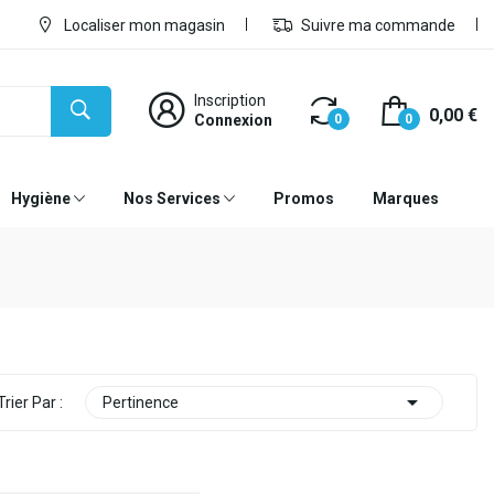
Localiser mon magasin
Suivre ma commande
Inscription
0,00 €
Connexion
0
0
Hygiène
Nos Services
Promos
Marques

Trier Par :
Pertinence