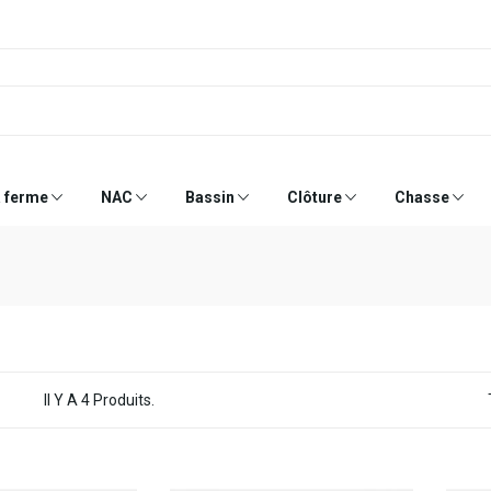
a ferme
NAC
Bassin
Clôture
Chasse
Il Y A 4 Produits.