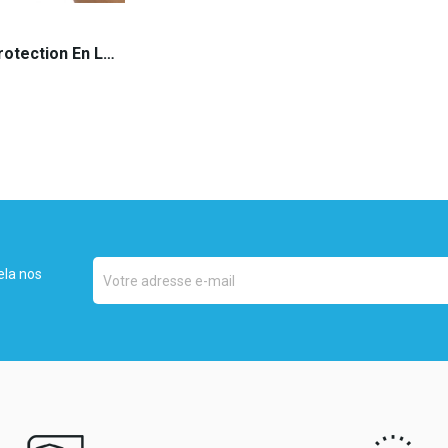
Gants De Protection En Latex Non Poudrés -...
R AU PANIER
ela nos