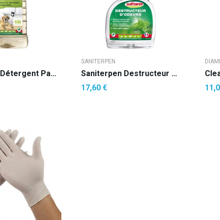
SANITERPEN
DIAM
Saniterpen Détergent Parfumé Bouquet Des Landes
Saniterpen Destructeur D'odeurs Menthe Eucalyptus
Cle
17,60 €
11,0
R AU PANIER
AJOUTER AU PANIER