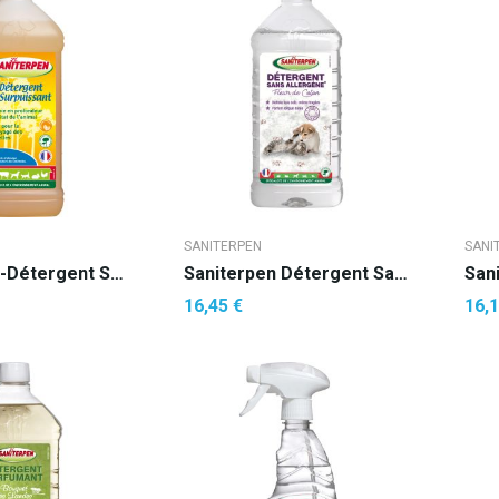
SANITERPEN
SANI
Saniterpen -Détergent Surpuissant
Saniterpen Détergent Sans Allergène Parfumé...
16,45 €
16,1
R AU PANIER
AJOUTER AU PANIER