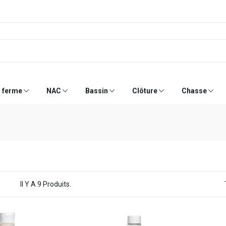
a ferme
NAC
Bassin
Clôture
Chasse
Il Y A 9 Produits.