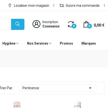
Localiser mon magasin
Suivre ma commande
Inscription
0,00 €
Connexion
0
0
Hygiène
Nos Services
Promos
Marques

Trier Par :
Pertinence