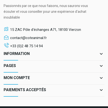
Passionnés par ce que nous faisons, nous saurons vous
écouter et vous conseiller pour une expérience d'achat
inoubliable
15 ZAC Pôle d'échanges A71, 18100 Vierzon
contact@coteanimal.fr
+33 (0)2 48 75 14 94
keyboard_arrow_down
INFORMATION
keyboard_arrow_down
PAGES
keyboard_arrow_down
MON COMPTE
keyboard_arrow_down
PAIEMENTS ACCEPTÉS