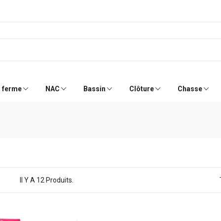
a ferme
NAC
Bassin
Clôture
Chasse
Il Y A 12 Produits.