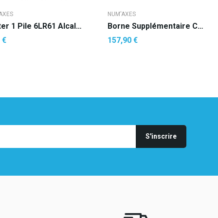
AXES
NUM'AXES
Blister 1 Pile 6LR61 Alcalines 9 V
Borne Supplémentaire CANIFUGUE Sans Fil FUG1034
 €
157,90 €
AJOUTER AU PANIER
AJOUTER AU PANIER