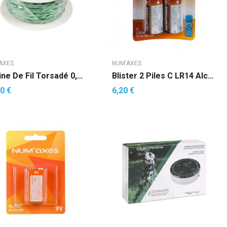
AXES
NUM'AXES
Bobine De Fil Torsadé 0,75 Mm² Pour...
Blister 2 Piles C LR14 Alcalines 1.5 V
0 €
6,20 €
AJOUTER AU PANIER
AJOUTER AU PANIER