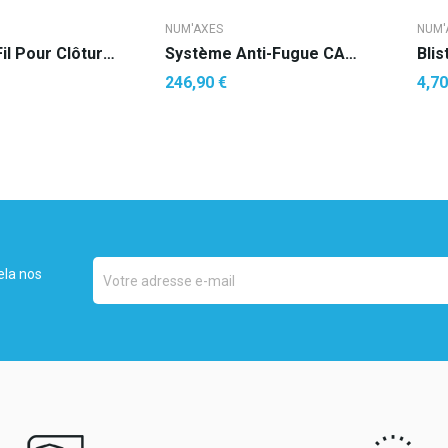
NUM'AXES
NUM'
Bobine De Fil Pour Clôtures Anti-Fugue – 1.04...
Système Anti-Fugue CANIFUGUE SMALL
246,90 €
4,70
R AU PANIER
ela nos