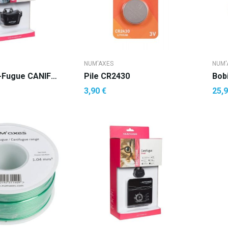
NUM'AXES
NUM'
Collier Anti-Fugue CANIFUGUE FUG1032
Pile CR2430
3,90 €
25,9
R AU PANIER
AJOUTER AU PANIER