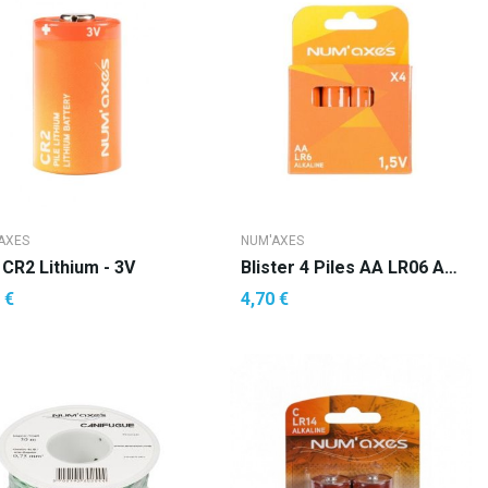
AXES
NUM'AXES
 CR2 Lithium - 3V
Blister 4 Piles AA LR06 Alcalines 1.5 V Numaxes
 €
4,70 €
AJOUTER AU PANIER