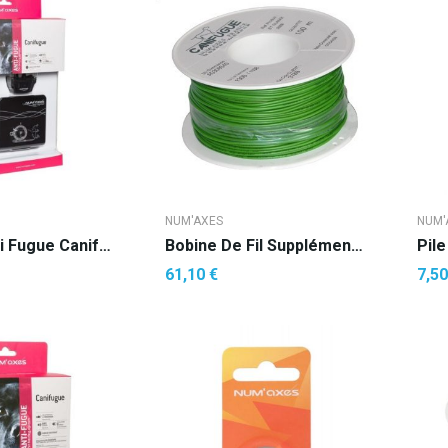
NUM'AXES
NUM'
Clôture Anti Fugue Canifugue 1032
Bobine De Fil Supplémentaire 0,52 Mm² Pour...
Pile
61,10 €
7,50
R AU PANIER
AJOUTER AU PANIER