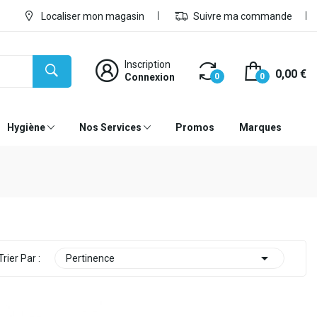
Localiser mon magasin
Suivre ma commande
Inscription
0,00 €
Connexion
0
0
Hygiène
Nos Services
Promos
Marques

Trier Par :
Pertinence